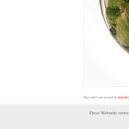
This entry was posted in
Aktuelle
Diese Webseite verwe
←
Saisonabschlussfest / 6. 
Post navig