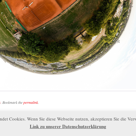
s
. Bookmark the
permalink
.
ndet Cookies. Wenn Sie diese Webseite nutzen, akzeptieren Sie die Ve
Okt. ab 16 Uhr
Die VKC Clubmeister des Jahres
ation
Link zu unserer Datenschutzerklärung