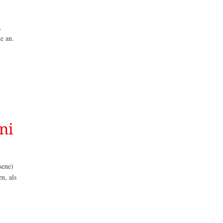
.
e an.
ni
sene)
n, als