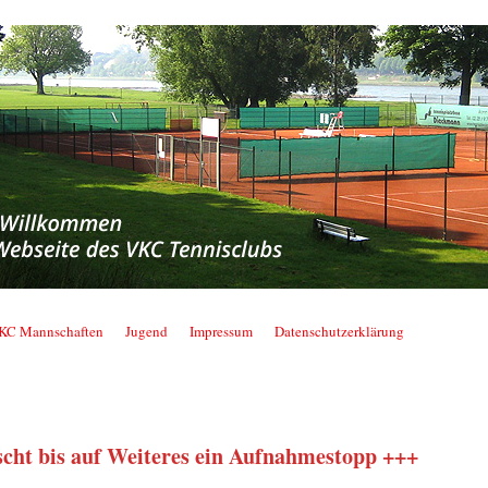
nnisclub
KC Mannschaften
Jugend
Impressum
Datenschutzerklärung
ht bis auf Weiteres ein Aufnahmestopp +++