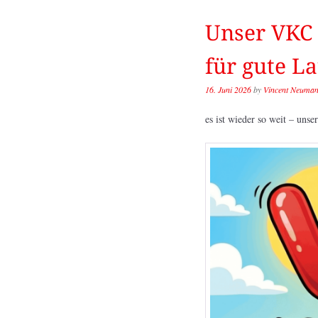
Unser VKC 
für gute L
16. Juni 2026
by
Vincent Neuma
es ist wieder so weit – unse