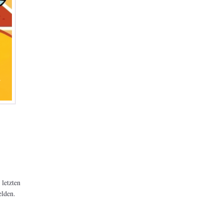
 letzten
lden.