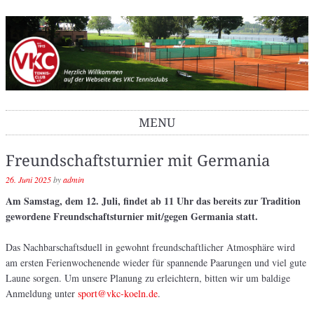
VKC Tennisclub
MENU
Skip to content
Freundschaftsturnier mit Germania
26. Juni 2025
by
admin
Am Samstag, dem 12. Juli, findet ab 11 Uhr das bereits zur Tradition
gewordene
Freundschaftsturnier mit/gegen Germania statt.
Das Nachbarschaftsduell in gewohnt freundschaftlicher Atmosphäre wird
am ersten Ferienwochenende wieder für spannende Paarungen und viel gute
Laune sorgen. Um unsere Planung zu erleichtern, bitten wir um baldige
Anmeldung unter
sport@vkc-koeln.de
.