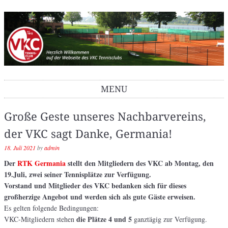
VKC Tennisclub
MENU
Skip to content
Große Geste unseres Nachbarvereins,
der VKC sagt Danke, Germania!
18. Juli 2021
by
admin
Der
RTK Germania
stellt den Mitgliedern des VKC ab Montag, den
19.Juli, zwei seiner Tennisplätze zur Verfügung.
Vorstand und Mitglieder des VKC bedanken sich für dieses
großherzige Angebot und werden sich als gute Gäste erweisen.
Es gelten folgende Bedingungen:
die Plätze 4 und 5
VKC-Mitgliedern stehen
ganztägig zur Verfügung.