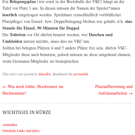
Belegungsplan
Ein
(wie sonst in der Bootshalle des VKC) hängt an der
Tafel vor Platz 1 aus. In diesen müssen die Namen der Spieler*innen
leserlich
eingetragen werden. Spieldauer (einschließlich vorbildlicher
eine
Platzpflege) von Einzel- bzw. Doppelbelegung bleiben wie gehabt, d.h.
Stunde für Einzel, 90 Minuten für Doppel
.
Toiletten
Duschen und
Die
vor Ort dürfen benutzt werden, wer
Umkleiden
nutzen möchte, muss dies im VKC tun.
Sollten bei belegten Plätzen 4 und 5 andere Plätze frei sein, dürfen VKC-
Mitglieder diese auch benutzen, jedoch müssen sie diese umgehend räumen,
wenn Germania-Mitglieder sie beanspruchen.
This entry was posted in
Aktuelles
. Bookmark the
permalink
.
←
Was noch fehlte: Hochwasser im
Platzaufbereitung und
Post navigation
Hochsommer!
Aufräumarbeiten
→
WICHTIGES IN KÜRZE
Anmelden
Nützliche Links und Infos