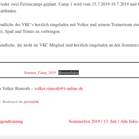
wieder zwei Feriencamps geplant. Camp 1 wird vom 15.7.2019-19.7.2019 und
attfinden.
endliche des VKC‘s herzlich eingeladen mit Volker und seinem Trainerteam ein
el, Spaß und Tennis zu verbringen.
endliche, die nicht im VKC Mitglied sind herzlich eingeladen an den Sommer
Sommer_Camp_2019
Herunterladen
an Volker Rimroth –
volker.rimroth@t-online.de
s
. Bookmark the
permalink
.
ugendtraining
Sommerfest 2019 / 13. Juli / Alle Infos
ation