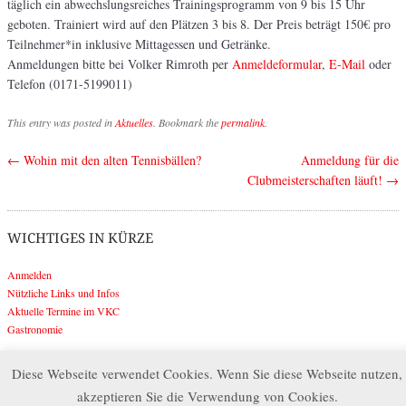
täglich ein abwechslungsreiches Trainingsprogramm von 9 bis 15 Uhr
geboten. Trainiert wird auf den Plätzen 3 bis 8. Der Preis beträgt 150€ pro
Teilnehmer*in inklusive Mittagessen und Getränke.
Anmeldungen bitte bei Volker Rimroth per
Anmeldeformular
,
E-Mail
oder
Telefon (0171-5199011)
This entry was posted in
Aktuelles
. Bookmark the
permalink
.
←
Wohin mit den alten Tennisbällen?
Anmeldung für die
Post navigation
Clubmeisterschaften läuft!
→
WICHTIGES IN KÜRZE
Anmelden
Nützliche Links und Infos
Aktuelle Termine im VKC
Gastronomie
Diese Webseite verwendet Cookies. Wenn Sie diese Webseite nutzen,
Search
akzeptieren Sie die Verwendung von Cookies.