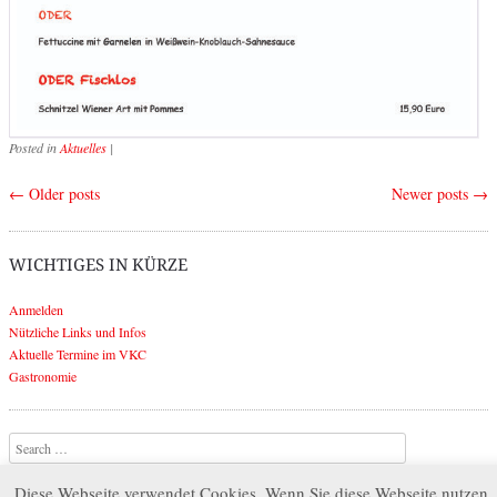
Posted in
Aktuelles
|
←
Older posts
Newer posts
→
Post navigation
WICHTIGES IN KÜRZE
Anmelden
Nützliche Links und Infos
Aktuelle Termine im VKC
Gastronomie
Search
Diese Webseite verwendet Cookies. Wenn Sie diese Webseite nutzen,