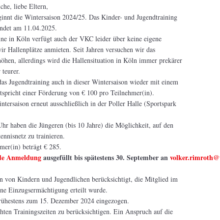
che, liebe Eltern,
innt die Wintersaison 2024/25. Das Kinder- und Jugendtraining
endet am 11.04.2025.
ne in Köln verfügt auch der VKC leider über keine eigene
ir Hallenplätze anmieten. Seit Jahren versuchen wir das
höhen, allerdings wird die Hallensituation in Köln immer prekärer
teurer.
as Jugendtraining auch in dieser Wintersaison wieder mit einem
tspricht einer Förderung von € 100 pro Teilnehmer(in).
ntersaison erneut ausschließlich in der Poller Halle (Sportspark
hr haben die Jüngeren (bis 10 Jahre) die Möglichkeit, auf den
nnisnetz zu trainieren.
mer(in) beträgt € 285.
nde Anmeldung
ausgefüllt bis spätestens 30. September an
volker.rimroth@
von Kindern und Jugendlichen berücksichtigt, die Mitglied im
ine Einzugsermächtigung erteilt wurde.
frühestens zum 15. Dezember 2024 eingezogen.
ten Trainingszeiten zu berücksichtigen. Ein Anspruch auf die