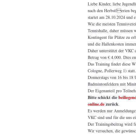
Liebe Kinder, liebe Jugendli
nach den Herbstferien beg
startet am 28.10.2024 und 
Wie die meisten Tennisverei
Tennishalle, daher müssen w
Kontingent für Plätze zu er
und die Hallenkosten immer 
Daher unterstützt der VKC d
Betrag von € 4.000. Dies en
Das Training findet diese Wi
Cologne, Pollerweg 1) statt.
Donnerstags von 16 bis 18 U
Badmintonfeldern mit Minite
Der Eigenanteil pro Teilneh
Bitte schickt die
beiliege
online.de
zurück
.
Es werden nur Anmeldungen 
VKC sind und für die uns e
Der Trainingsbeitrag wird 
Wir versuchen, die gewünsch